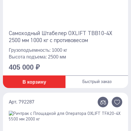
3000
Показать ещё
TFA20-4X 5500мм
3500
Габаритная высота , мм
4500
5500
Самоходный Штабелер OXLIFT TBB10-4X
1830
2500 мм 1000 кг с противовесом
5800
2650
Грузоподъемность: 1000 кг
6000
Высота подъема: 2500 мм
Общая длина , мм
405 000 ₽
2086
В корзину
Быстрый заказ
2235
2430
Показать ещё
Арт. 792287
2870/2450
Общая ширина , мм
1106