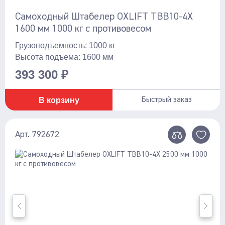
MF15 5500 мм
Стационарные
Самоходный Штабелер OXLIFT TBB10-4X
MF15 5800 мм
1600 мм 1000 кг с противовесом
Поломоечные машины
MF15 6000 мм Li-ion
Показать ещё
Грузоподъемность: 1000 кг
С сиденьем оператора
Высота подъема: 1600 мм
TBB09 3000 мм
Толкаемого типа
393 300 ₽
Грузоподъемность , кг
TBB10 3000мм
TBB10 3500мм
Грузоподъемное оборудование
1000
В корзину
Быстрый заказ
TBB10-4X 1600мм
Тали ручные
1500
TBB10-4X 2500мм
Тельферы
2000
Арт. 792672
Показать ещё
TFA20 2500мм
900
Смотреть весь каталог
TFA20 3500мм
Высота подъема , мм
TFA20 4500мм
1600
TFA20 5500мм
2500
TFA20-4X 3500мм