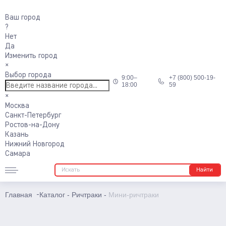
Ваш город
Подъемники
?
Нет
Телескопические
Да
Несамоходные
Изменить город
×
Самоходные
Выбор города
9:00–
+7 (800) 500-19-
18:00
59
Поводковые
×
Москва
Штабелеры
Санкт-Петербург
Ростов-на-Дону
Ручные
Казань
Нижний Новгород
С электроподъемом
Самара
Поводковые
Найти
С платформой
Главная
Каталог
-
Ричтраки
-
Мини-ричтраки
-
Самоходные тележки