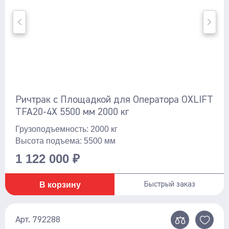
1190
700/875
Показать ещё
878
Масса , кг
900/1090
1180
Ричтрак с Площадкой для Оператора OXLIFT
TFA20-4X 5500 мм 2000 кг
1365
Грузоподъемность: 2000 кг
1420
Показать ещё
Высота подъема: 5500 мм
1430
1 122 000 ₽
Тип АКБ
1440
2250
В корзину
Быстрый заказ
Литий-ионная
2300
Свинцово-кислотная
Арт. 792288
2500