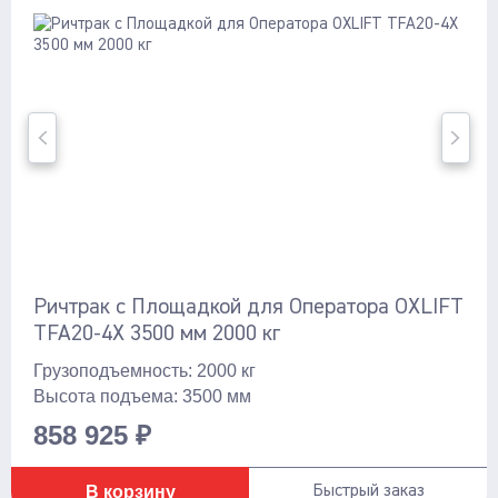
2950
Тип
с кабиной
с литий-ионными батареями
с площадкой для оператора
Показать ещё
с противовесом
Показать
со свинцово-кислотными батареями
Ричтрак с Площадкой для Оператора OXLIFT
TFA20-4X 3500 мм 2000 кг
Грузоподъемность: 2000 кг
Высота подъема: 3500 мм
858 925 ₽
В корзину
Быстрый заказ